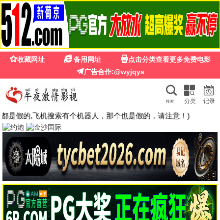
🍉
☰
粉红影院