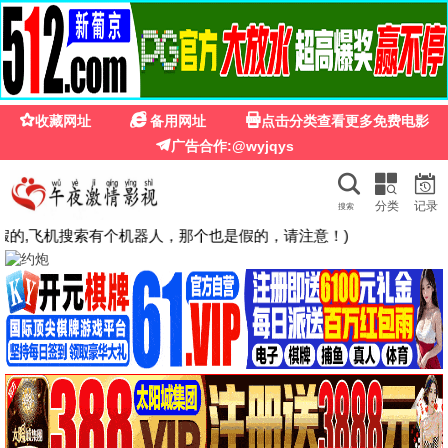
🍉
☰
粉红影院