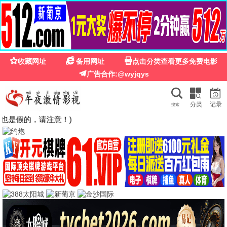
🍉
☰
粉红影院