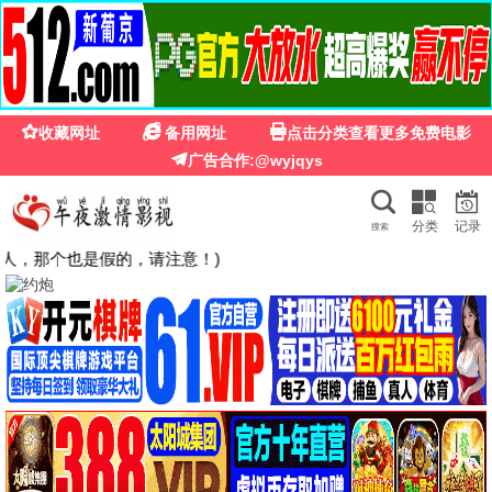
🍉
☰
粉红影院