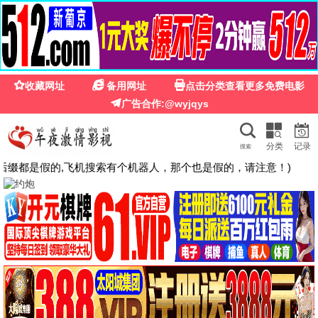
🍉
☰
粉红影院